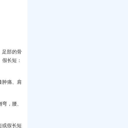
、足部的骨
。假长短：
膝肿痛、肩
侧弯，腰、
短或假长短