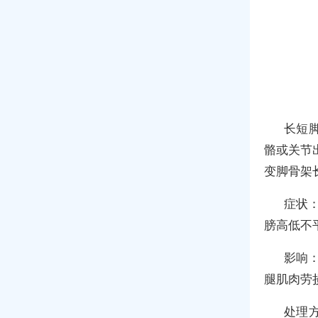
长短
骼或关节
变脚骨架
症状
膀高低不
影响：
腿肌肉劳
处理