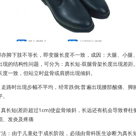
脚亦脚下肢不等长，即变腿长度不一致，成因：大腿、小腿
出现的结构性问题，可分为：真长短-双腿骨架长度出现差距
长度一致，但站立时盆骨或肩膀出现倾斜。
：走路时出现步幅不平均，经常跌倒;普遍出现腰部酸痛、脚
平。
真长短(差距超过1cm)使盆骨倾斜，长远还有机会导致脊柱
损、发炎及疼痛
方法：由于儿童处于成长阶段，必须由骨科医生诊断为真长