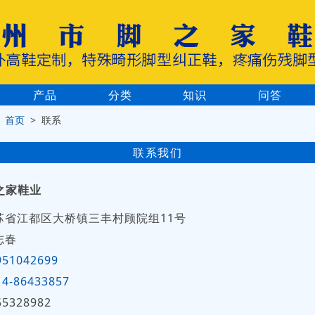
产品
分类
知识
问答
>
首页
> 联系
联系我们
之家鞋业
苏省江都区大桥镇三丰村顾院组11号
志春
951042699
14-86433857
55328982