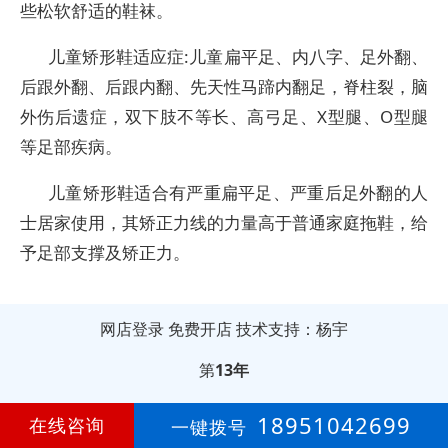
些松软舒适的鞋袜。
儿童矫形鞋适应症:儿童扁平足、内八字、足外翻、
后跟外翻、后跟内翻、先天性马蹄内翻足，脊柱裂，脑
外伤后遗症，双下肢不等长、高弓足、X型腿、O型腿
等足部疾病。
儿童矫形鞋适合有严重扁平足、严重后足外翻的人
士居家使用，其矫正力线的力量高于普通家庭拖鞋，给
予足部支撑及矫正力。
网店登录
免费开店
技术支持：杨宇
第
13年
18951042699
在线咨询
一键拨号