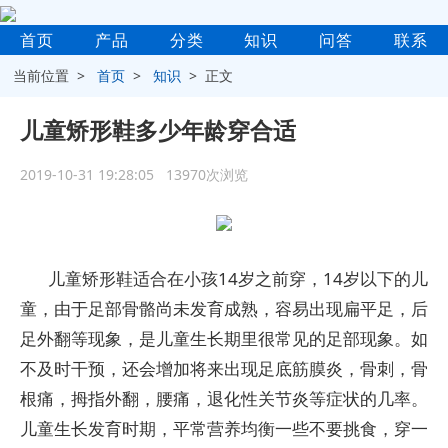
首页
产品
分类
知识
问答
联系
当前位置 >
首页
>
知识
> 正文
儿童矫形鞋多少年龄穿合适
2019-10-31 19:28:05 13970次浏览
儿童矫形鞋适合在小孩14岁之前穿，14岁以下的儿
童，由于足部骨骼尚未发育成熟，容易出现扁平足，后
足外翻等现象，是儿童生长期里很常见的足部现象。如
不及时干预，还会增加将来出现足底筋膜炎，骨刺，骨
根痛，拇指外翻，腰痛，退化性关节炎等症状的几率。
儿童生长发育时期，平常营养均衡一些不要挑食，穿一