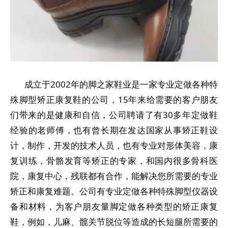
成立于2002年的脚之家鞋业是一家专业定做各种特
殊脚型矫正康复鞋的公司，15年来给需要的客户朋友
们带来的是健康和自信，公司聘请了有30多年定做鞋
经验的老师傅，也有曾长期在发达国家从事矫正鞋设
计，制作，开发的技术人员，也有专业对形体美容，康
复训练，骨骼发育等矫正的专家，和国内很多骨科医
院，康复中心，残联都有合作，能解决您所需要的专业
矫正和康复难题。公司有专业定做各种特殊脚型仪器设
备和材料，为客户朋友量脚定做各种类型的矫正康复
鞋，例如，儿麻、髋关节脱位等造成的长短腿所需要的