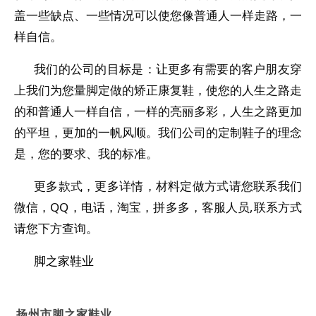
盖一些缺点、一些情况可以使您像普通人一样走路，一
样自信。
我们的公司的目标是：让更多有需要的客户朋友穿
上我们为您量脚定做的矫正康复鞋，使您的人生之路走
的和普通人一样自信，一样的亮丽多彩，人生之路更加
的平坦，更加的一帆风顺。我们公司的定制鞋子的理念
是，您的要求、我的标准。
更多款式，更多详情，材料定做方式请您联系我们
微信，QQ，电话，淘宝，拼多多，客服人员,联系方式
请您下方查询。
脚之家鞋业
扬州市脚之家鞋业